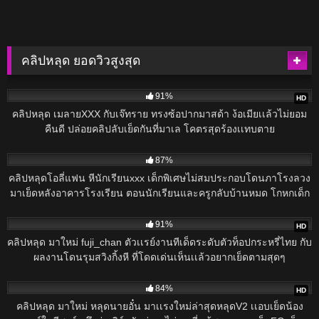
ตำราไหน ควยถึงสอดเข้ามาในหีจูได้ เเต่จูเองก็ชอบถูกใจมากเพราะพี่
เค้าเย็ดเก่งเเถมควยใหญ่ ได้ยัดเข้ามาเเล้วคงไม่มีเอาออกอะเสียวสุดๆ
คลิปหลุด ยอดวิวสูงสุด
93K
91%
HD
คลิปหลุด เมลายXXX กับเจ๊ทราย ทรงซ้อปากมาสด้า ง้อเมียเเล้วไม่ยอม
คืนดี ปล่อยคลิปลับเย็ดกันที่มาเล โคตรสุดร้องเเทบตาย
27K
87%
คลิปหลุดโอลี่แฟน หีนักเรียนxxx เด็กพิเศษไม่สมประกอบโดนภาโรงลวง
มาเย็ดหลังอาคารโรงเรียน ตอนนักเรียนและครูกลับบ้านหมด โกหกเด็ก
ว่าจะพาไปรอพ่อแม่แต่ดันพาเด็กไปเย็ด ทั้งเลียหีให้อมควย ดูดควยรั่วๆจน
16K
น้ำแตกเต็มหน้า
91%
HD
คลิปหลุด มาใหม่ fuji_chan ตัวเเรย์งานทีเด็ดระดับตัวท็อปกระหรี่ไทย กับ
ผลงานโดนรุมสวิงกิ้งหี ที่โดดเด่นเห็นเเล้วอยากเย็ดตามสุดๆ
15K
84%
HD
คลิปหลุด มาใหม่ หลุดนายอั๋น มาเเรงใหม่ล่าสุดหลุดV2 เเอบเย็ดน้อง