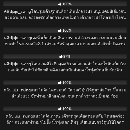
100%
คลิปjuju_swingโดนรุมเด้าสุดมันส์คาเต็นท์กลางป่า หนุ่มแคมป์เดียวกัน
ชวนถ่ายคลิป ล่อร่องซัดเดือดกระแทกไม่พัก เด้ากลางป่าโคตรเร้าใจจน
ร้องลั่น!
821
100%
คลิปjuju_swingเจอหิ้วเย็ดเดือดคืนสงกรานต์ ล้วงร่องกลางถนนจนเงี่ยน
พาเข้าโรงแรมสวิง2-1 เด้าสดซัดรัวสุดแรง แตกนอกแล้วผัวซ้ำปิดงาน
น้ำพุ่ง!
921
87%
คลิปjuju_swingโดนนวดอีโรติกสุดสยิว หมอนวดลำโตลงน้ำมันเบ็ดร่อง
ก่อนจับซัดเด้าไม่พัก พลิกเด้งเย่อกันมันส์หยด น้ำพุ่งซ่านเต็มร่องฟิน
สะใจ!
429
100%
คลิปjuju_swingแนวโดจินโคตรมันส์ ใส่ชุดญี่ปุ่นให้คู่ขาล่อรัวๆ ขึ้นขย่ม
ลำเด้งแรง ซัดท่าหมาลึกสุดโคน จนแตกน้ำว่าวพุ่งเยิ้มเต็มร่อง!
393
100%
คลิปjuju_swingแนวโดจินภาค2 เด้าสดสุดเดือดตอนหลับ โดนซัดร่อง
ลึกๆ กระแทกท่าหมาไม่ยั้ง น้ำพุ่งแตกเต็มรู เลียนแบบการ์ตูนโป๊โคตร
ฟิน!
533