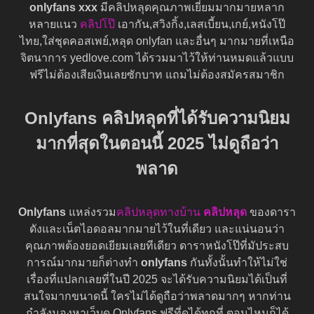
onlyfans xxx
มีคลิปหลุดคุณภาพเยี่ยมมากมายหลาก
หลายแนว
คลิปโป๊
เอากัน,สวิงกิ้ง,เลสเบี้ยน,เกย์,หนังโป๊
ไทย,ใส่ชุดคอสเพย์,หลุด onlyfan และอื่นๆ มากมายที่เหนือ
จิตนาการ yedlove.com ได้รวมมาไว้ให้ท่านหมดแล้วแบบ
ฟรีไม่ต้องเสียเงินเลยซักบาท แถมไม่ต้องสมัครสมาชิก
Onlyfans คลิปหลุดที่ได้รับความนิยม
มากที่สุดในตอนนี้ 2025 ไม่ดูถือว่า
พลาด
Onlyfans
แหล่งรวม
คลิปหลุดทางบ้าน
คลิปหลุด
ของดารา
ดังและเน็ตไอดอลมากมายไว้ในที่เดียว และแน่นอนว่า
คุณภาพต้องยอดเยียมเลยทีเดียว ดาราหนังโป๊ที่มัประสบ
การณ์มากมายก็ต่างทำ
onlyfans
กันทั้งนั้นทำให้ไม่ใช่
เรื่องที่แปลกเลยที่ในปี 2025 จะได้รับความนิยมได้เป็นที่
สนใจมากขนาดนี้ ใครไม่ได้ดูถือว่าพลาดมากๆ หากท่าน
กำลังมองหาเว็บดู Onlyfans ฟรีที่ดูได้ทุกที่ ตอนไหนก็ได้