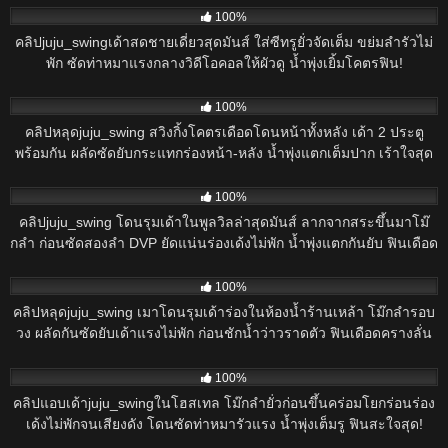
100%
คลิปjuju_swingเด้าสดชายเดี่ยวสุดมันส์ ใส่ซีทรูยั่วจัดเต็ม ขย่มลำรัวไม่
พัก ซัดท่าหมาแรงกลางวิดีโอคอลให้ผัวดู น้ำพุ่งเยิ้มโคตรฟิน!
468
100%
คลิปหลุดjuju_swing สวิงกิ้งโคตรเดือดโดนหน้าทั้งหลัง เด้า 2 ประตู
พร้อมกัน ผลัดซัดยับกระแทกร่องหน้า-หลัง น้ำพุ่งแตกเต็มปาก เร้าใจสุด
มันส์!
432
100%
คลิปjuju_swing โดนรุมเด้าในพูลวิลล่าสุดมันส์ ลากจากสระขึ้นมาโม๊
กลำ ก่อนซัดสองลำ DVP ยัดแน่นร่องเด้งไม่พัก น้ำพุ่งแตกกันยับ ฟินเดือด
สะใจ!
863
100%
คลิปหลุดjuju_swing เมาโดนรุมเด้าร่องในห้องน้ำร้านเหล้า โม๊กลำรอบ
วง ผลัดกันซัดยับเด้าแรงไม่พัก ก่อนชักน้ำว่าวราดตัว ฟินเดือดครางลั่น
สะใจ!
561
100%
คลิปแอบเด้าjuju_swingในโฮสเทล โม๊กลำยั่วก่อนขึ้นคร่อมโยกร่อนร่อง
เด้งไม่พักจนเสียงดัง โดนซัดท่าหมารัวแรง น้ำพุ่งเต็มรู ฟินสะใจสุด!
416