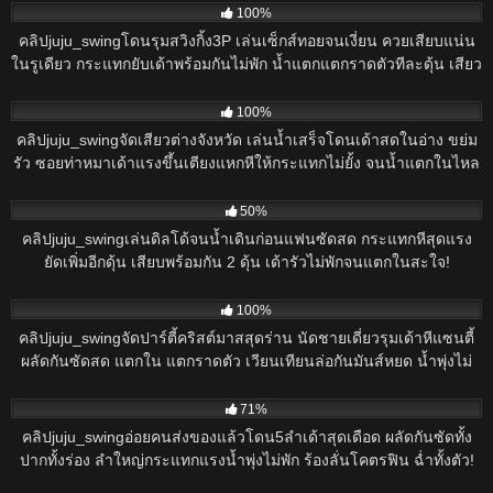
100%
คลิปjuju_swingโดนรุมสวิงกิ้ง3P เล่นเซ็กส์ทอยจนเงี่ยน ควยเสียบแน่น
ในรูเดียว กระแทกยับเด้าพร้อมกันไม่พัก น้ำแตกแตกราดตัวทีละดุ้น เสียว
จนน้ำทะลัก!
615
100%
คลิปjuju_swingจัดเสียวต่างจังหวัด เล่นน้ำเสร็จโดนเด้าสดในอ่าง ขย่ม
รัว ซอยท่าหมาเด้าแรงขึ้นเตียงแหกหีให้กระแทกไม่ยั้ง จนน้ำแตกในไหล
เต็มรู!
511
50%
คลิปjuju_swingเล่นดิลโด้จนน้ำเดินก่อนแฟนซัดสด กระแทกหีสุดแรง
ยัดเพิ่มอีกดุ้น เสียบพร้อมกัน 2 ดุ้น เด้ารัวไม่พักจนแตกในสะใจ!
835
100%
คลิปjuju_swingจัดปาร์ตี้คริสต์มาสสุดร่าน นัดชายเดี่ยวรุมเด้าหีแซนตี้
ผลัดกันซัดสด แตกใน แตกราดตัว เวียนเทียนล่อกันมันส์หยด น้ำพุ่งไม่
พัก!
1K
71%
คลิปjuju_swingอ่อยคนส่งของแล้วโดน5ลำเด้าสุดเดือด ผลัดกันซัดทั้ง
ปากทั้งร่อง ลำใหญ่กระแทกแรงน้ำพุ่งไม่พัก ร้องลั่นโคตรฟิน ฉ่ำทั้งตัว!
912