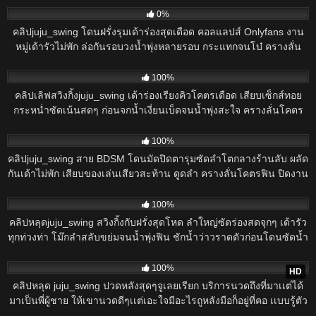
0%
คลิปjuju_swing โดนฝรั่งรุมเด้าร่องสุดเดือด คอลแลปส์ Onlyfans งาน
หมู่เด้ารัวไม่พัก ล่อกันรอบวงน้ำพุ่งหลายรอบ กระแทกจนโบ๋ ครางลั่น
โคตรฟิน!
484
100%
คลิปเลิฟสวิงกิ้งjuju_swing เด้าร่องเรียงคิวโคตรเดือด เสียบเซ็กส์ทอย
กระหน่ำซัดเน้นสดๆ ก่อนจกน้ำเงี่ยนเบ็ดจนน้ำพุ่งสะใจ ครางลั่นโคตร
ฟิน!
580
100%
คลิปjuju_swing สาย BDSM โดนมัดปิดตารุมซัดลำโตกลางร้านลับ ผลัด
กันเด้าไม่พัก เสียบของเล่นเสียวสะท้าน ดูดลำ ครางลั่นโคตรฟิน ปิดงาน
น้ำพุ่งราดตูด!
1K
100%
คลิปหลุดjuju_swing สวิงกิ้งกับฝรั่งสุดโหด ลำใหญ่ซัดร่องสดจุกๆ เด้ารัว
ทุกท่วงท่า โม๊กลำสลับขย่มจนน้ำพุ่งฟิน ชักน้ำว่าวราดตัวก่อนโดนซัดน้ำ
ปิดงาน!
1K
100%
HD
คลิปหลุด juju_swing ปวดหลังสุดๆจูเลยเรียก บริการนวดถึงที่มาเเต่ได้
มาเป็นพี่ผู้ชาย ให้เขานวดดีๆเเต่เอะใจมีอะไรถูหลังมือก็อยู่ที่คอ เเบบรู้ตัว
ว่าควยถูหลังเสียวเเละตื่นเต้นมาก เพราะพี่เค้าก็ควยใหญ่ไม่รู้นวดตำหรับ