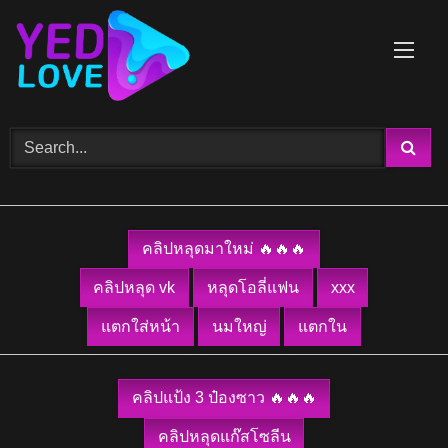
Skip
to
content
คลิปหลุดมาใหม่ 🔥🔥🔥
คลิปหลุด vk
หลุดโอลี่แฟน
xxx
แตกใส่หน้า
นมใหญ่
แตกใน
คลิปแป้ง 3 ป๋องซาว 🔥🔥🔥
คลิปหลุดแก๊สโซลีน