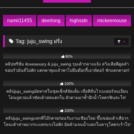
namii11455
deerlong
highsstn
mickeemouse
Tag:
juju_swing ฝรั่ง
1K
90%
คลิปทรีซั่ม ilovesexary & juju_swing รุมเด้ากลางแจ้ง สวิงเลียหีดูดลำ
ขย่มรัวมันส์ไม่พัก แตกคาพุงแล้วพาไปยืนด๊อกกี้เอาท์ดอร์ ชักแตกคาอก!
1K
100%
คลิปjuju_swingมัดทาสในชุดเซ็กส์จัดเต็ม เขี่ยหีสั่นไวเบเตอร์จนเงี่ยน
โดนถูควยแล้วซัดเด้าสดแตกใน ผัวตามมาซ้ำอีกน้ำโคตรฟินสะใจ!
704
100%
คลิปjuju_swingแหกหีโม๊กควยก่อนรับงานเชียงใหม่ ขึ้นขย่มเด้าเสียวๆ
โดนเด้าท่าหมากระแทกแรงไม่พัก มิดด้ามจนน้ำแตกในคารูโคตรเร้าใจ!
1K