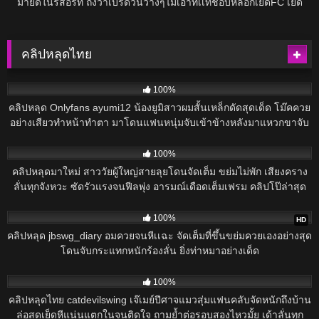
มายด์ในรีสอร์ท ถึงว่าเบิร์ดวันว่างๆไม่เอาที่เเท้ชอบหลอกเย็ดFC เย็ด
เเบบขี้เงี่ยนสุดๆน้ำเเตกยังกระหน่ำเย็ดต่อ ของเเทร้จริงๆ
คลิปหลุดไทย
280
100%
คลิปหลุด Onlyfans ayumi12 น้องยูมิสาวผมสั้นเหล็กดัดสุดเด็ด โม๊คควย
อย่างเสียวทำหน้าทำตา มาโดนแฟนหนุ่มจับเข้าข้างหลังมาแหวกขาจับ
เย็ดท่านอนเย็ด
261
100%
คลิปหลุดมาใหม่ สาววัยผู้ใหญ่สายลุยโดนจัดเต็ม ขย่มไม่พัก เสียงคราง
ลั่นทุกจังหวะ ซัดรัวแรงจนฟีลพุ่ง อารมณ์เดือดเต็มเฟรม คลิปโป๊ล่าสุด
สายดิบที่ต้องดู
1K
100%
HD
คลิปหลุด jbswg_diary อมควยจนหีเเฉะ จัดเต็มที่ขึ้นขย่มควยเองอย่างสุด
โดนจับกระแทกหนักร้องลั่น ยิ่งท่าหมาอย่างเด็ด
720
100%
คลิปหลุดไทย catdevilswing เจ๊เมย์ปีศาจแมวสุ่มแฟนคลับจัดหนักถึงบ้าน
ล่อสดเย็ดหีแน่นแตกในจนติดใจ ถามย้ำต่อรอบสองไหวมั้ย เด้าลั่นทุก